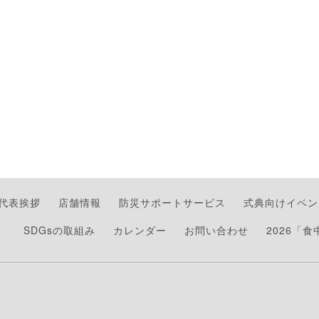
代表挨拶
店舗情報
防災サポートサービス
式典向けイベン
）
SDGsの取組み
カレンダー
お問い合わせ
2026「