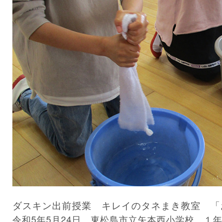
ダスキン出前授業 キレイのタネまき教室 「
令和5年5月24日 東松島市立矢本西小学校 １