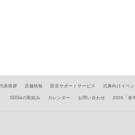
代表挨拶
店舗情報
防災サポートサービス
式典向けイベン
）
SDGsの取組み
カレンダー
お問い合わせ
2026「